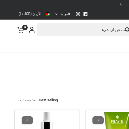
عملية دفع آمنة
الأردن (JOD د.ا)
العربية
ث عن أي شيء
0
Best selling
6 منتجات
نفد
نفد